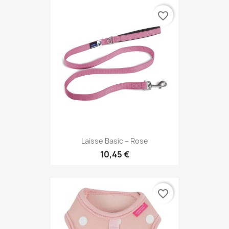
favorite_border
Laisse Basic – Rose
10,45 €
favorite_border