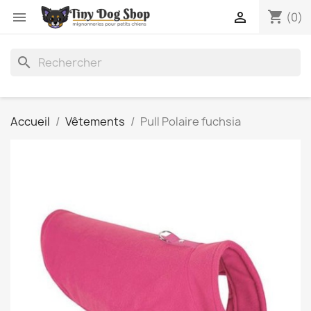
shopping_cart


(0)
search
Accueil
Vêtements
Pull Polaire fuchsia